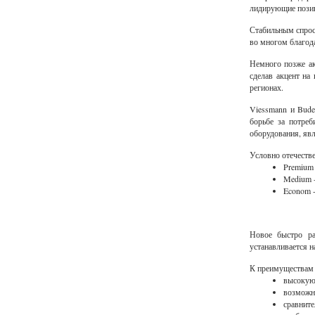
лидирующие пози
Стабильным спросо
во многом благода
Немного позже ак
сделав акцент на
регионах.
Viessmann и Bude
борьбе за потре
оборудования, явл
Условно отечестве
Premium 
Medium -
Econom -
Новое быстро ра
устанавливается н
К преимуществам 
высокую 
возможно
сравните