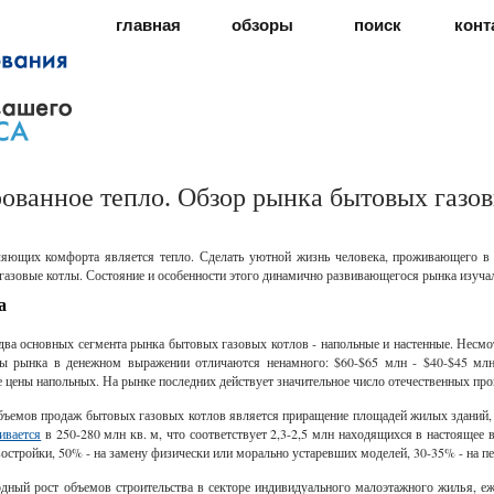
главная
обзоры
поиск
конт
ованное тепло. Обзор рынка бытовых газов
яющих комфорта является тепло. Сделать уютной жизнь человека, проживающего в с
газовые котлы. Состояние и особенности этого динамично развивающегося рынка изуч
а
ва основных сегмента рынка бытовых газовых котлов - напольные и настенные. Несмотр
ы рынка в денежном выражении отличаются ненамного: $60-$65 млн - $40-$45 млн (
 цены напольных. На рынке последних действует значительное число отечественных пр
объемов продаж бытовых газовых котлов является приращение площадей жилых здани
ивается
в 250-280 млн кв. м, что соответствует 2,3-2,5 млн находящихся в настоящее
остройки, 50% - на замену физически или морально устаревших моделей, 30-35% - на п
дный рост объемов строительства в секторе индивидуального малоэтажного жилья, е