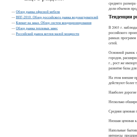
среднего размера
доли объемов про
—
Обзор рынка офисной мебели
Тенденции 
—
ВПГ-2010. Обзор российского рынка водонагревателей
—
Климат на заказ. Обзор систем кондиционирования
В 2003 г. наблюд
—
Обзор рынка тепловых завес
российского прои
—
Российский рынок котлов малой мощности
рамках программ 
сетей.
Основной рынок и
городов, расшири
г., рост же импор
развитие базы для
На этом внешне п
действуют более 
Наиболее дорогие 
Несколько обширне
Средняя ценовая г
Низшая ценовая ка
Напольные бытовы
интересы предпр