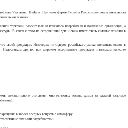
 Protherm, Viessmann, Buderus. При этом фирмы Ferroli и Protherm получили известность
опительной техники.
зничной торговли, рассчитывая на конечного потребителя и монтажные организации, а
ктуры. В связи с этим на сегодняшний день Beretta имеет очень сильные позиции в
ство своей продукции. Некоторые из лидеров российского рынка настенных котлов в
в. Недостатком других, при широком ассортименте продукции и высоком качестве
стемы поквартирного отопления многоэтажных жилых домов (в каждой квартире
абжение).
 сокращение выброса вредных веществ в атмосферу
ответствии с личными потребностями