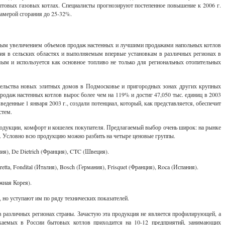
товых газовых котлах. Специалисты прогнозируют постепенное повышение к 2006 г.
амерой сгорания до 25-32%.
льным увеличением объемов продаж настенных и лучшими продажами напольных котлов
ния в сельских областях и выполняемым впервые установкам в различных регионах в
мым и используется как основное топливо не только для региональных отопительных
тельства новых элитных домов в Подмосковье и пригородных зонах других крупных
родаж настенных котлов вырос более чем на 119% и достиг 47,050 тыс. единиц в 2003
еденные 1 января 2003 г., создали потенциал, который, как представляется, обеспечит
стем.
продукции, комфорт и кошелек покупателя. Предлагаемый выбор очень широк: на рынке
и. Условно всю продукцию можно разбить на четыре ценовые группы.
ия), De Dietrich (Франция), CTC (Швеция).
ta, Fondital (Италия), Bosch (Германия), Frisquet (Франция), Roca (Испания).
жная Корея).
 но уступают им по ряду технических показателей.
различных регионах страны. Зачастую эта продукция не является профилирующей, а
аемых в России бытовых котлов приходится на 10-12 предприятий, занимающих