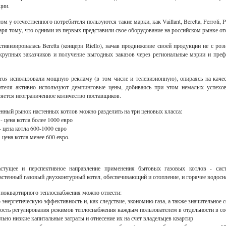
ции.
м у отечественного потребителя пользуются такие марки, как Vaillant, Beretta, Ferroli,
ря тому, что одними из первых представили свое оборудование на российском рынке от
тивизировалась Beretta (концерн Riello), начав продвижение своей продукции не с ро
 крупных заказчиков и получение выгодных заказов через региональные мэрии и префе
rus использовали мощную рекламу (в том числе и телевизионную), опираясь на каче
бителя активно используют демпинговые цены, добиваясь при этом немалых успехо
яется неограниченное количество поставщиков.
нный рынок настенных котлов можно разделить на три ценовых класса:
- цена котла более 1000 евро
 цена котла 600-1000 евро
 цена котла менее 600 евро.
стущее и перспективное направление применения бытовых газовых котлов - си
астенный газовый двухконтурный котел, обеспечивающий и отопление, и горячее водосн
поквартирного теплоснабжения можно отнести:
энергетическую эффективность и, как следствие, экономию газа, а также значительное
сть регулирования режимов теплоснабжения каждым пользователем в отдельности в со
льно низкие капитальные затраты и отнесение их на счет владельцев квартир