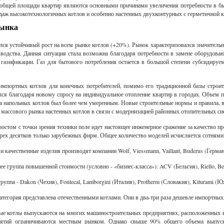
 общей площади квартир являются основными причинами увеличения потребности в бы
даж высокотехнологичных котлов и особенно настенных двухконтурных с герметичной к
рынка
ался устойчивый рост на всем рынке котлов (+20%). Рынок характеризовался значите
зводства. Данная ситуация стала возможна благодаря потребности в замене оборудова
газификации. Газ для бытового потребления остается в большой степени субсидируе
мпортных котлов для конечных потребителей, помимо его традиционной базы строи
лся благодаря новому спросу на индивидуальное отопление квартир в городах. Объем п
та напольных котлов был более чем умеренным. Новые строительные нормы и правила, вв
 массового рынка настенных котлов в связи с модернизацией районных отопительных си
ростом с точки зрения техники поле идет настоящее инженерное сражение за качество 
трех десятков только зарубежных фирм. Общее количество моделей исчисляется сотням
и качественные изделия производят компании Wolf, Viessmann, Vaillant, Buderus (Герман
е группа повышенной стоимости (условно - «бизнес-класса»): ACV (Бельгия), Riello, Beret
руппа - Dakon (Чехия), Fontecal, Lamborgini (Италия), Protherm (Словакия), Kiturami (Ю
тегория представлена отечественными котлами. Они в два-три раза дешевле импортных,
е котлы выпускаются на многих машиностроительных предприятиях, расположенных в 
иятий ограничиваются местным рынком. Однако свыше 90% общего объема выпуск