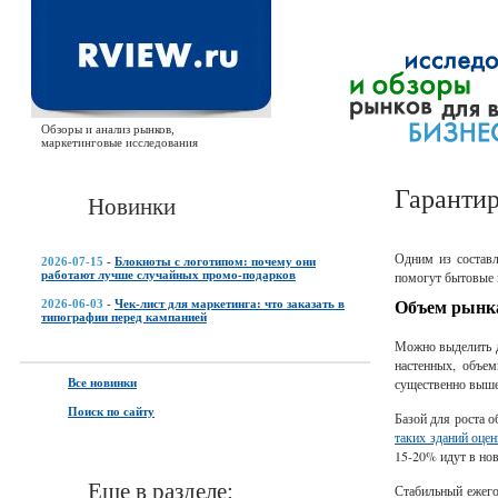
Обзоры и анализ рынков,
маркетинговые исследования
Гарантир
Новинки
Одним из составл
2026-07-15
-
Блокноты с логотипом: почему они
работают лучше случайных промо-подарков
помогут бытовые 
Объем рынк
2026-06-03
-
Чек-лист для маркетинга: что заказать в
типографии перед кампанией
Можно выделить д
настенных, объем
существенно выше
Все новинки
Поиск по сайту
Базой для роста 
таких зданий оцен
15-20% идут в нов
Еще в разделе:
Стабильный ежего