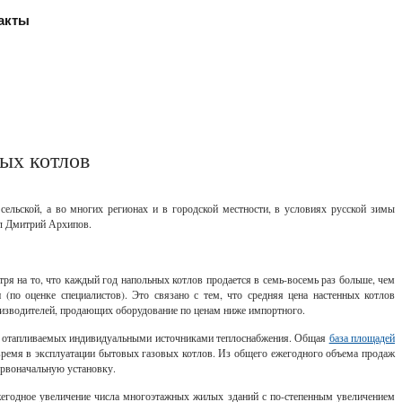
акты
ых котлов
ельской, а во многих регионах и в городской местности, в условиях русской зимы
ал Дмитрий Архипов.
я на то, что каждый год напольных котлов продается в семь-восемь раз больше, чем
по оценке специалистов). Это связано с тем, что средняя цена настенных котлов
оизводителей, продающих оборудование по ценам ниже импортного.
й, отапливаемых индивидуальными источниками теплоснабжения. Общая
база площадей
 время в эксплуатации бытовых газовых котлов. Из общего ежегодного объема продаж
ервоначальную установку.
жегодное увеличение числа многоэтажных жилых зданий с по-степенным увеличением