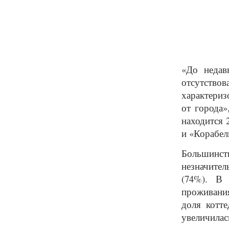
«До недав
отсутств
характериз
от города»
находится 
и «Корабел
Большинс
незначител
(74%). В 
проживани
доля котт
увеличилас