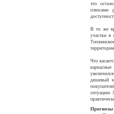
это остал
плюсами р
доступност
В то же в
участки в
Тихвинско
территории
Что касает
каркасные
увеличился
дешевый м
покупателе
ситуацию З
практическ
Прогнозы