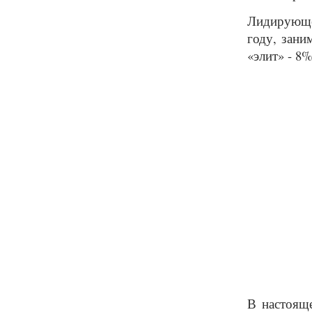
Лидирующе
году, зани
«элит» - 8
В настоящ