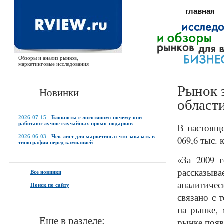
главная
Обзоры и анализ рынков,
маркетинговые исследования
Рынок 
Новинки
области
2026-07-15
-
Блокноты с логотипом: почему они
работают лучше случайных промо-подарков
В настояще
2026-06-03
-
Чек-лист для маркетинга: что заказать в
069,6 тыс. 
типографии перед кампанией
«За 2009 
рассказы
Все новинки
аналитиче
Поиск по сайту
связано с 
на рынке, 
Еще в разделе:
рынке появ