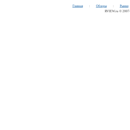
Главная
:
Обзоры
:
Рынки
RVIEW.ru © 200