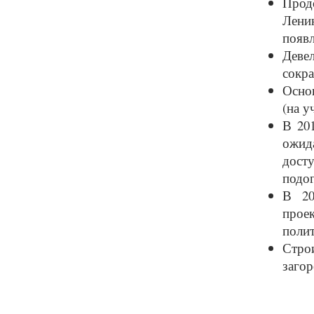
Прод
Лени
появл
Деве
сокра
Основ
(на у
В 20
ожид
дост
подо
В 20
проек
поли
Стро
загор