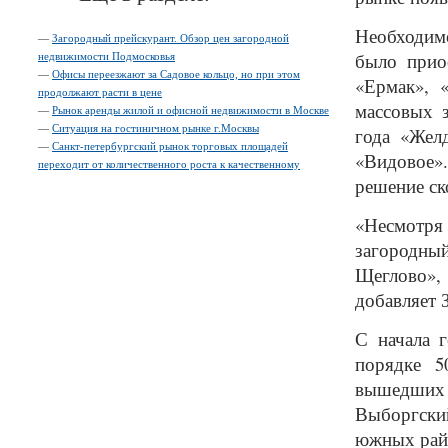
Необходимо
—
Загородный прейскурант. Обзор цен загородной
было прио
недвижимости Подмосковья
—
Офисы переезжают за Садовое кольцо, но при этом
«Ермак», «
продолжают расти в цене
массовых з
—
Рынок аренды жилой и офисной недвижимости в Москве
—
Ситуация на гостиничном рынке г.Москвы
года «Желд
—
Санкт-петербургский рынок торговых площадей
«Видовое».
переходит от количественного роста к качественному
решение ск
«Несмотря
загородный
Щеглово»,
добавляет 
С начала 
порядке 5
вышедших
Выборгски
южных райо