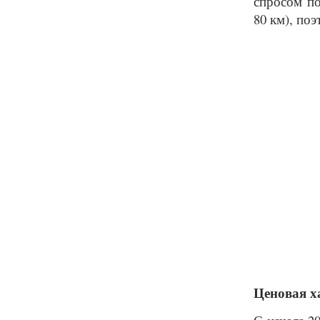
спросом по
80 км), по
Ценовая х