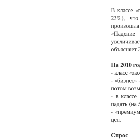
В классе «
23%), чт
произошла 
«Падение
увеличива
объясняет 
На 2010 г
- класс «эк
- «бизнес» 
потом возм
- в классе
падать (на
- «премиум
цен.
Спрос