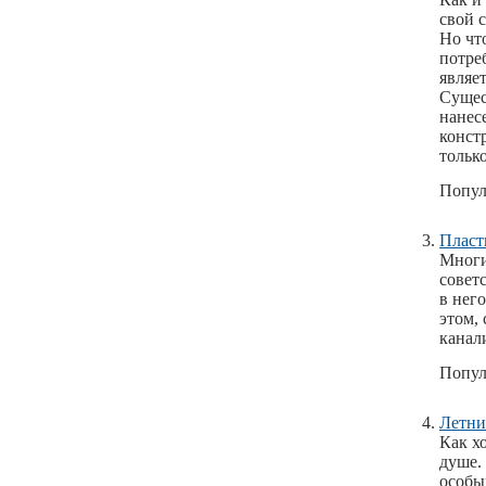
свой с
Но чт
потре
являе
Сущес
нанес
конст
тольк
Попул
Пласт
Многи
совет
в нег
этом,
канал
Попул
Летни
Как х
душе.
особы