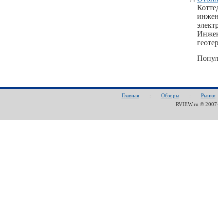
Котте
инжен
элект
Инжен
геоте
Попул
Главная
:
Обзоры
:
Рынки
RVIEW.ru © 200