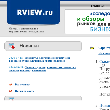
главная
Обзоры и анализ рынков,
маркетинговые исследования
Новинки
Строит
Инженер
2026-07-15
-
Блокноты с логотипом: почему они
работают лучше случайных промо-подарков
Скважи
2026-06-03
-
Чек-лист для маркетинга: что заказать в
Погру
типографии перед кампанией
Grund
диаме
очень
Все новинки
участ
Поиск по сайту
Попул
Повыш
Как и