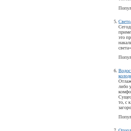
Попул
Свето
Сегод
приме
это п
накал
света»
Попул
Водос
колод
Отлаж
либо 
комфо
Сущес
то, с
загор
Попул
Отопл