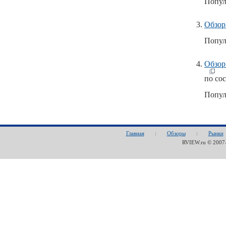
Попул
Обзор
Попул
Обзор
по со
Попул
Главная
:
Обзоры
:
Рынки
RVIEW.ru © 200