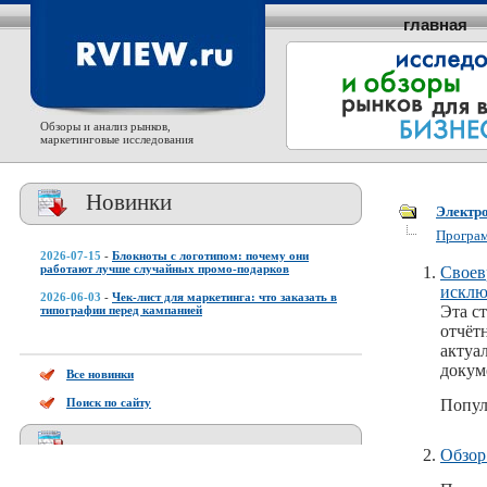
главная
Обзоры и анализ рынков,
маркетинговые исследования
Новинки
Электр
Програ
2026-07-15
-
Блокноты с логотипом: почему они
работают лучше случайных промо-подарков
Своев
исклю
2026-06-03
-
Чек-лист для маркетинга: что заказать в
Эта с
типографии перед кампанией
отчёт
актуа
докум
Все новинки
Поиск по сайту
Попул
Обзор