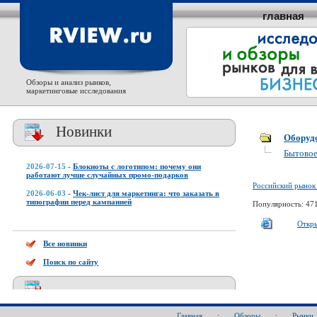
главная
Обзоры и анализ рынков,
маркетинговые исследования
Новинки
Оборуд
Бытовое
2026-07-15
-
Блокноты с логотипом: почему они
работают лучше случайных промо-подарков
Российский рынок
2026-06-03
-
Чек-лист для маркетинга: что заказать в
типографии перед кампанией
Популярность: 47
Откр
Все новинки
Поиск по сайту
Главная
:
Обзоры
:
Рынки