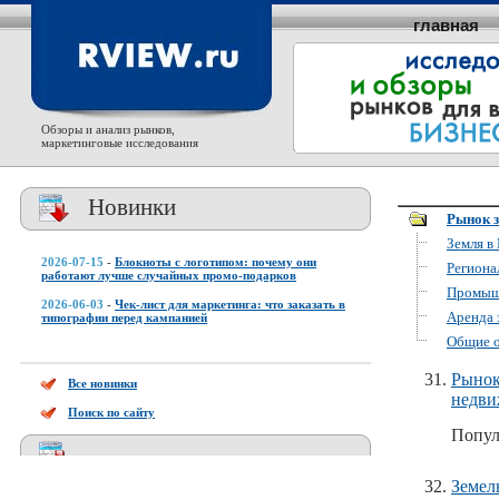
главная
Обзоры и анализ рынков,
маркетинговые исследования
Новинки
Рынок 
Земля в
2026-07-15
-
Блокноты с логотипом: почему они
Региона
работают лучше случайных промо-подарков
Промышл
2026-06-03
-
Чек-лист для маркетинга: что заказать в
Аренда 
типографии перед кампанией
Общие 
Рынок
Все новинки
недви
Поиск по сайту
Попул
Земел