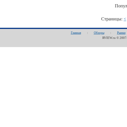
Попул
Страницы:
<
Главная
:
Обзоры
:
Рынки
RVIEW.ru © 200