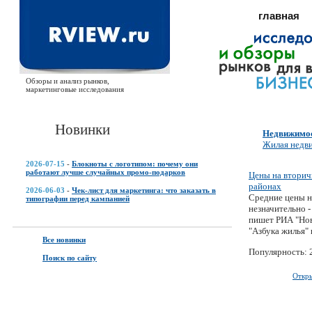
главная
Обзоры и анализ рынков,
маркетинговые исследования
Новинки
Недвижимо
Жилая недв
2026-07-15
-
Блокноты с логотипом: почему они
работают лучше случайных промо-подарков
Цены на вторичн
районах
2026-06-03
-
Чек-лист для маркетинга: что заказать в
Средние цены н
типографии перед кампанией
незначительно 
пишет РИА "Нов
"Азбука жилья" 
Все новинки
Популярность: 
Поиск по сайту
Откр