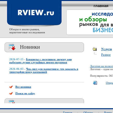
главная
Обзоры и анализ рынков,
маркетинговые исследования
Новинки
Услуги
Разное
2026-07-15
-
Блокноты с логотипом: почему они
работают лучше случайных промо-подарков
Логотип на полиэ
2026-06-03
-
Чек-лист для маркетинга: что заказать в
Логотип – один из
типографии перед кампанией
Популярность: 36
Откр
Все новинки
Поиск по сайту
Главная
:
Обзоры
:
Рынки