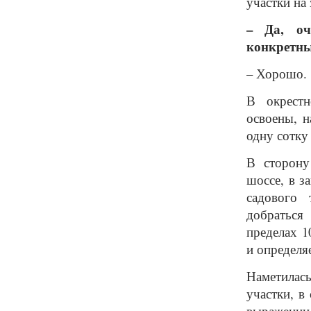
участки на
– Да, оч
конкретны
– Хорошо.
В окрестн
освоены, н
одну сотку
В сторону
шоссе, в з
садового 
добраться
пределах 1
и определя
Наметилас
участки, в
выражении