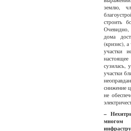
землю, чл
благоустро
строить б
Очевидно, 
дома дост
(кризис), 
участки и
настоящее 
сузилась, 
участки бл
неоправда
снижение ц
не обеспе
электричес
– Нехитр
многом 
инфрастру