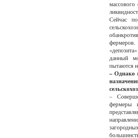
массового 
ликвидност
Сейчас по
сельскохо
обанкроти
фермеров.
«депозита»
данный мо
пытаются и
– Однако 
назначен
сельскохо
– Соверш
фермеры и
представл
направлен
загородны
большин