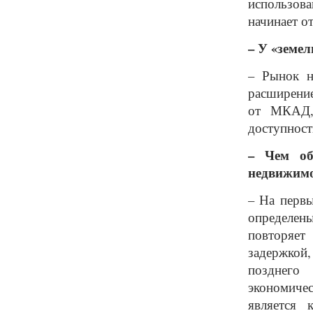
использова
начинает о
– У «земе
– Рынок н
расширение
от МКАД,
доступност
– Чем об
недвижимо
– На первы
определен
повторяет
задержкой,
позднего 
экономиче
является 