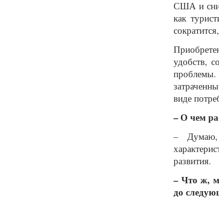
США и сниж
как турист
сократится,
Приобрете
удобств, с
проблемы. 
затраченны
виде потре
– О чем р
– Думаю,
характери
развития.
– Что ж, 
до следую