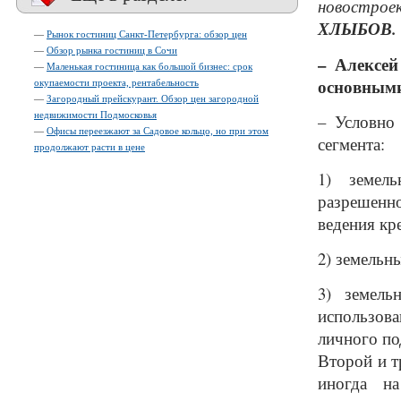
новострое
ХЛЫБОВ.
—
Рынок гостиниц Санкт-Петербурга: обзор цен
—
Обзор рынка гостиниц в Сочи
– Алексей
—
Маленькая гостиница как большой бизнес: срок
основными
окупаемости проекта, рентабельность
—
Загородный прейскурант. Обзор цен загородной
недвижимости Подмосковья
– Условно
—
Офисы переезжают за Садовое кольцо, но при этом
сегмента:
продолжают расти в цене
1) земель
разрешенно
ведения кр
2) земельн
3) земель
использова
личного по
Второй и т
иногда н