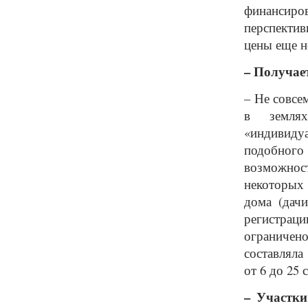
финансиров
перспекти
цены еще н
– Получае
– Не совсе
в землях
«индивиду
подобного
возможнос
некоторых 
дома (дачи
регистра
ограничено,
составляла
от 6 до 25 
– Участки