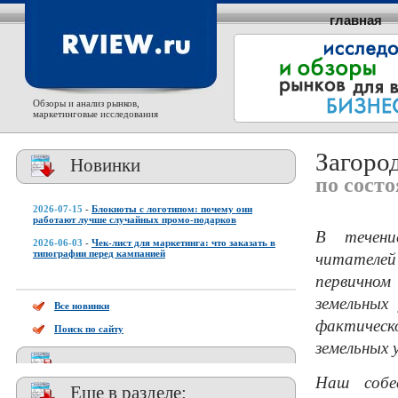
главная
Обзоры и анализ рынков,
маркетинговые исследования
Загоро
Новинки
по состо
2026-07-15
-
Блокноты с логотипом: почему они
работают лучше случайных промо-подарков
В течени
2026-06-03
-
Чек-лист для маркетинга: что заказать в
читателей
типографии перед кампанией
первичном
земельных
Все новинки
фактическ
Поиск по сайту
земельных 
Наш собе
Еще в разделе: